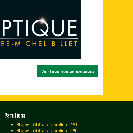
Voir tous nos annonceurs
Parutions
Blegny Initiatives : parution 1981
Blegny Initiatives : parution 1980