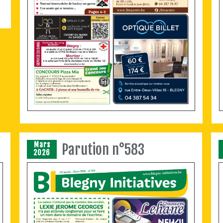
Mars
Parution n°583
2026