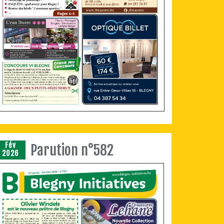
Fév
Parution n°582
2026