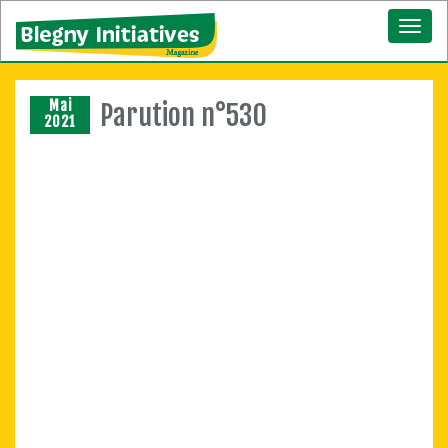
Toggl
naviga
Mai
Parution n°530
2021