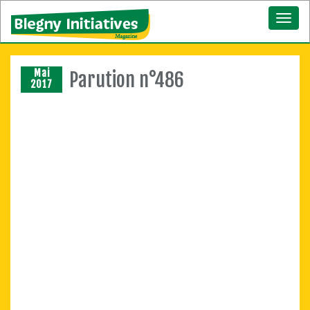
Toggl
naviga
Mai
Parution n°486
2017