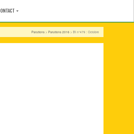
CONTACT
Parutions
>
Parutions 2016
> BI n°479 : Octobre