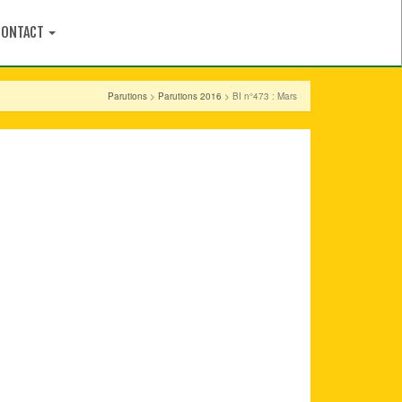
CONTACT
Parutions
>
Parutions 2016
> BI n°473 : Mars