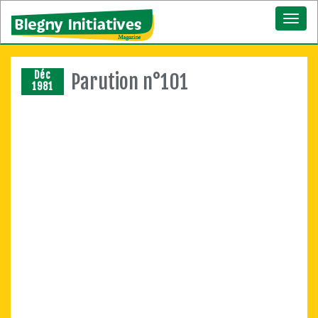
Toggl
naviga
Déc
Parution n°101
1981