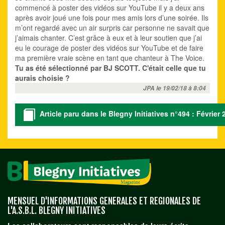
commencé à poster des vidéos sur YouTube il y a deux ans
après avoir joué une fois pour mes amis lors d’une soirée. Ils
m’ont regardé avec un air surpris car personne ne savait que
j’aimais chanter. C’est grâce à eux et à leur soutien que j’ai
eu le courage de poster des vidéos sur YouTube et de faire
ma première vraie scène en tant que chanteur à The Voice.
Tu as été sélectionné par BJ SCOTT. C'était celle que tu
aurais choisie ?
JPA le 19/02/18 à 8:04
Article paru dans le Blegny Initiatives n°494 : Février 
MENSUEL D'INFORMATIONS GENERALES ET REGIONALES DE
L'A.S.B.L. BLEGNY INITIATIVES